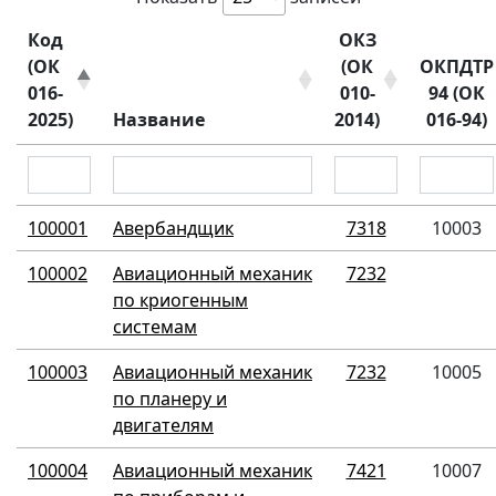
Код
ОКЗ
(ОК
(ОК
ОКПДТР
016-
010-
94 (ОК
2025)
Название
2014)
016-94)
100001
Авербандщик
7318
10003
100002
Авиационный механик
7232
по криогенным
системам
100003
Авиационный механик
7232
10005
по планеру и
двигателям
100004
Авиационный механик
7421
10007