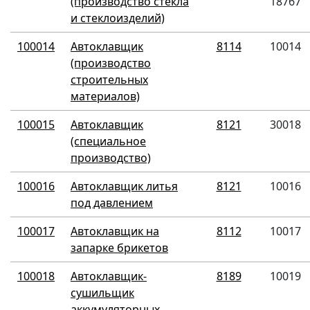
(производство стекла
18767
и стеклоизделий)
100014
Автоклавщик
8114
10014
(производство
строительных
материалов)
100015
Автоклавщик
8121
30018
(специальное
производство)
100016
Автоклавщик литья
8121
10016
под давлением
100017
Автоклавщик на
8112
10017
запарке брикетов
100018
Автоклавщик-
8189
10019
сушильщик
аккумуляторных